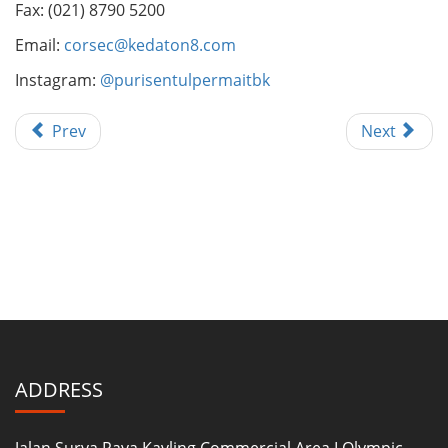
Fax: (021) 8790 5200
Email:
corsec@kedaton8.com
Instagram:
@purisentulpermaitbk
Prev
Next
ADDRESS