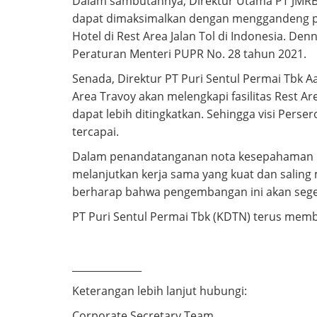
Dalam sambutannya, Direktur Utama PT JMRB 
dapat dimaksimalkan dengan menggandeng par
Hotel di Rest Area Jalan Tol di Indonesia. D
Peraturan Menteri PUPR No. 28 tahun 2021.
Senada, Direktur PT Puri Sentul Permai Tbk 
Area Travoy akan melengkapi fasilitas Rest A
dapat lebih ditingkatkan. Sehingga visi Pe
tercapai.
Dalam penandatanganan nota kesepahaman in
melanjutkan kerja sama yang kuat dan saling
berharap bahwa pengembangan ini akan segera
PT Puri Sentul Permai Tbk (KDTN) terus memb
______________
Keterangan lebih lanjut hubungi:
Corporate Secretary Team