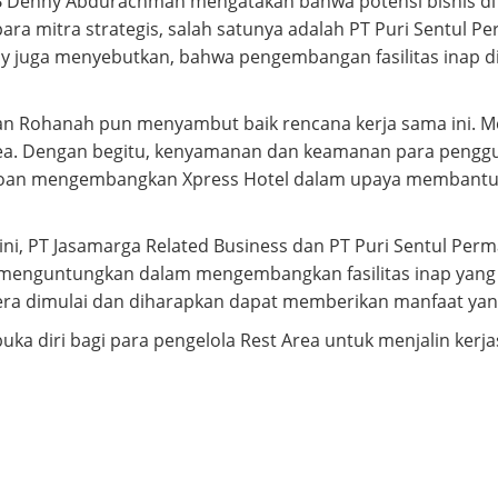
Denny Abdurachman mengatakan bahwa potensi bisnis di Re
a mitra strategis, salah satunya adalah PT Puri Sentul P
enny juga menyebutkan, bahwa pengembangan fasilitas inap 
Aan Rohanah pun menyambut baik rencana kerja sama ini. Me
rea. Dengan begitu, kenyamanan dan keamanan para pengguna 
rseroan mengembangkan Xpress Hotel dalam upaya membantu 
i, PT Jasamarga Related Business dan PT Puri Sentul Per
 menguntungkan dalam mengembangkan fasilitas inap yang b
 dimulai dan diharapkan dapat memberikan manfaat yang s
uka diri bagi para pengelola Rest Area untuk menjalin ke