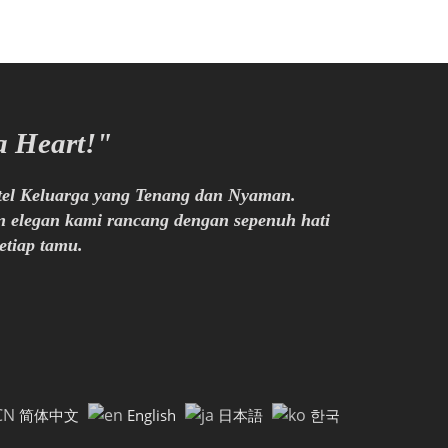
a Heart!"
tel Keluarga yang Tenang dan Nyaman.
 elegan kami rancang dengan sepenuh hati
tiap tamu.
简体中文
English
日本語
한국